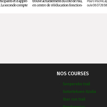
NOS COURSES
Senpereko trail
Gotorlekuen itzulia
Ibar run trail
Randonnées