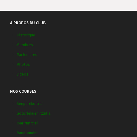
À PROPOS DU CLUB
Historique
Membres
Partenaires
Photos
Vidéos
NOS COURSES
Senpereko trail
Gotorlekuen itzulia
Ibar run trail
Randonnées